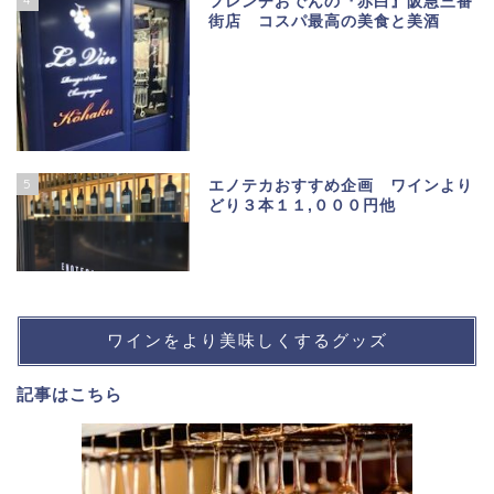
フレンチおでんの『赤白』阪急三番
街店 コスパ最高の美食と美酒
5
エノテカおすすめ企画 ワインより
どり３本１１,０００円他
ワインをより美味しくするグッズ
記事は
こちら