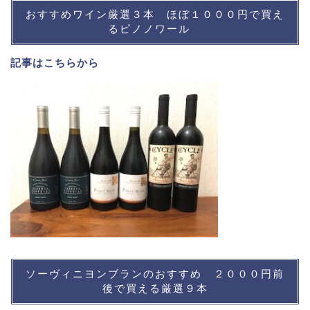
おすすめワイン厳選３本 ほぼ１０００円で買え
るピノノワール
記事は
こちら
から
ソーヴィニヨンブランのおすすめ ２０００円前
後で買える厳選９本