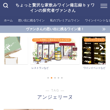
ちょっと贅沢な家飲みワイン備忘録ｂｙワ
インの探究者ヴァンさん
ホーム
想い出に残るワイン
私のプレミアムワイン
ワインイベントな
ヴァンさんの思い出に残るワイン達！
く飲めるレストランなど
ワインイベントなど
おすすめワイン
おすすめワイン
ワインイベントなど
― TAG ―
アンジェリーヌ