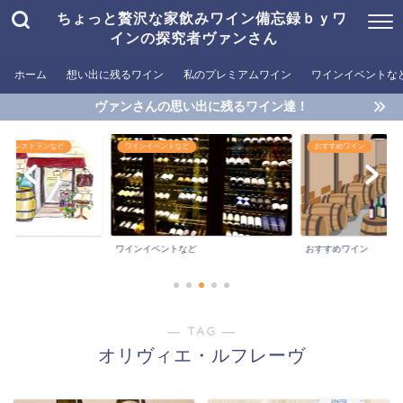
ちょっと贅沢な家飲みワイン備忘録ｂｙワ
インの探究者ヴァンさん
ホーム
想い出に残るワイン
私のプレミアムワイン
ワインイベントな
ヴァンさんの思い出に残るワイン達！
めるレストランなど
ワインイベントなど
おすすめワイン
ワインイベントなど
おすすめワイン
― TAG ―
オリヴィエ・ルフレーヴ