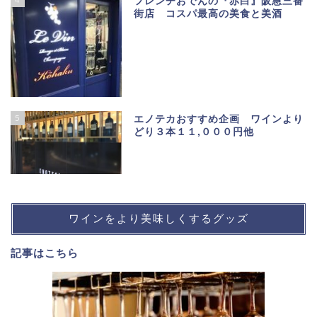
フレンチおでんの『赤白』阪急三番
街店 コスパ最高の美食と美酒
5
エノテカおすすめ企画 ワインより
どり３本１１,０００円他
ワインをより美味しくするグッズ
記事は
こちら