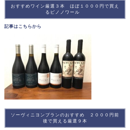
おすすめワイン厳選３本 ほぼ１０００円で買え
るピノノワール
記事は
こちら
から
ソーヴィニヨンブランのおすすめ ２０００円前
後で買える厳選９本