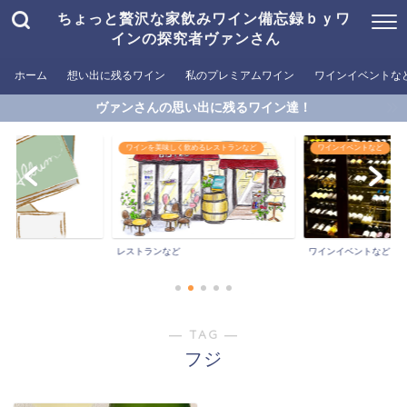
ちょっと贅沢な家飲みワイン備忘録ｂｙワ
インの探究者ヴァンさん
ホーム
想い出に残るワイン
私のプレミアムワイン
ワインイベントな
ヴァンさんの思い出に残るワイン達！
ワインを美味しく飲めるレストランなど
ワインイベントなど
ン
レストランなど
ワインイベントなど
― TAG ―
フジ