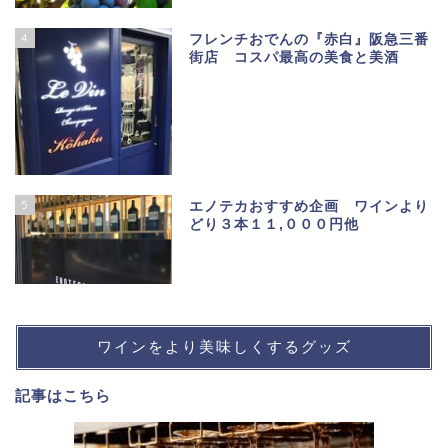
4
フレンチおでんの『赤白』阪急三番
街店 コスパ最高の美食と美酒
5
エノテカおすすめ企画 ワインより
どり３本１１,０００円他
ワインをより美味しくするグッズ
記事は
こちら