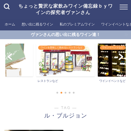
ちょっと贅沢な家飲みワイン備忘録ｂｙワ
インの探究者ヴァンさん
ホーム
想い出に残るワイン
私のプレミアムワイン
ワインイベントな
ヴァンさんの思い出に残るワイン達！
ワインを美味しく飲めるレストランなど
ワインイベントなど
ン
レストランなど
ワインイベントなど
― TAG ―
ル・ブルジョン