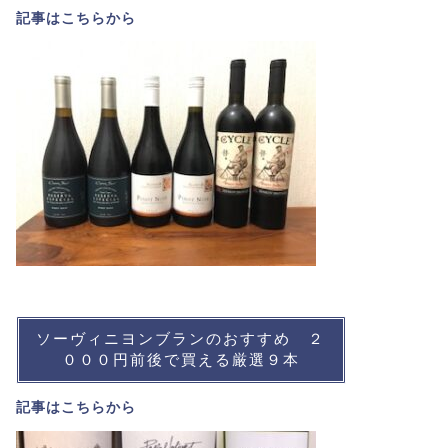
記事は
こちら
から
ソーヴィニヨンブランのおすすめ ２
０００円前後で買える厳選９本
記事は
こちら
から