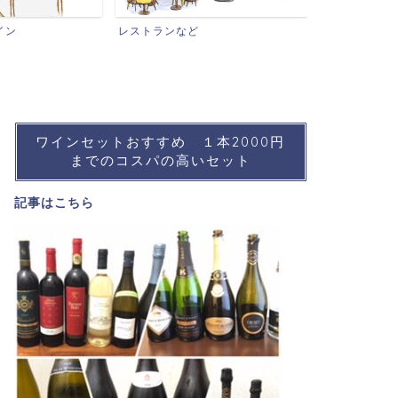
ワインイベン
イン
レストランなど
ワインセットおすすめ １本2000円
までのコスパの高いセット
記事は
こちら