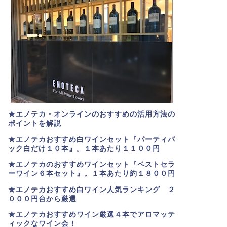
★エノテカ・オンラインのおすすめの活用方法の
ポイントを解説
★エノテカおすすめ白ワインセット『パーティパ
ック白だけ１０本』。１本あたり１１００円
★エノテカのおすすめワインセット『ベストセラ
ーワイン６本セット』。
１本あたり約１８００円
★
エノテカおすすめ白ワイン人気ランキング ２
０００円台から厳選
★エノテカおすすめワイン厳選４本でアロマッテ
ィックなワイン会！