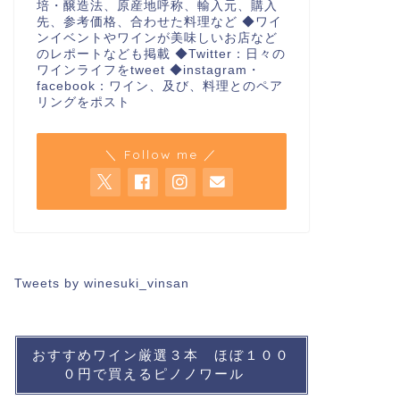
培・醸造法、原産地呼称、輸入元、購入
先、参考価格、合わせた料理など ◆ワイ
ンイベントやワインが美味しいお店など
のレポートなども掲載 ◆Twitter：日々の
ワインライフをtweet ◆instagram・
facebook：ワイン、及び、料理とのペア
リングをポスト
＼ Follow me ／
Tweets by winesuki_vinsan
おすすめワイン厳選３本 ほぼ１００
０円で買えるピノノワール