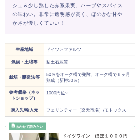
シュ＆少し熟した赤系果実、ハーブやスパイス
の味わい。非常に透明感が高く、ほのかな甘や
かさが優しくていい！
生産地域
ドイツ＞ファルツ
気候・土壌等
粘土石灰質
50％をオーク樽で発酵、オーク樽で６ヶ月
栽培・醸造法等
熟成（新樽30％）
参考価格（ネッ
1000円位~
トショップ）
購入先/輸入元
フェリシティー（楽天市場）/モトックス
ドイツワイン ほぼ１０００円