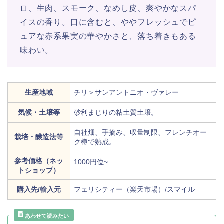
ロ、生肉、スモーク、なめし皮、爽やかなスパ
イスの香り。口に含むと、ややフレッシュでピ
ュアな赤系果実の華やかさと、落ち着きもある
味わい。
生産地域
チリ＞サンアントニオ・ヴァレー
気候・土壌等
砂利まじりの粘土質土壌。
自社畑、手摘み、収量制限、フレンチオー
栽培・醸造法等
ク樽で熟成。
参考価格（ネッ
1000円位~
トショップ）
購入先/輸入元
フェリシティー（楽天市場）/スマイル