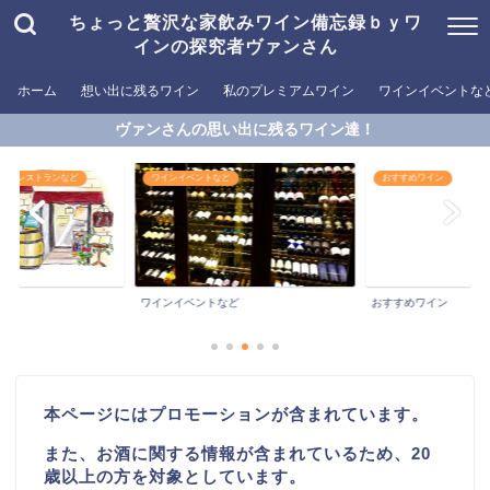
ちょっと贅沢な家飲みワイン備忘録ｂｙワ
インの探究者ヴァンさん
ホーム
想い出に残るワイン
私のプレミアムワイン
ワインイベントな
ヴァンさんの思い出に残るワイン達！
めるレストランなど
ワインイベントなど
おすすめワイン
ワインイベントなど
おすすめワイン
本ページにはプロモーションが含まれています。
また、お酒に関する情報が含まれているため、20
歳以上の方を対象としています。