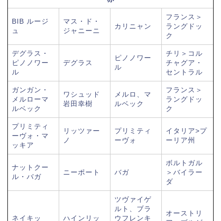
フランス＞
BIB ルージ
マス・ド・
カリニャン
ラングドッ
ュ
ジャニーニ
ク
デグラス・
チリ＞コル
ピノノワー
ピノノワー
デグラス
チャグア・
ル
ル
セントラル
ガンガン・
フランス＞
ワシュッド
メルロ、マ
メルローマ
ラングドッ
岩田幸樹
ルベック
ルベック
ク
プリミティ
リッツァー
プリミティ
イタリア>プ
ーヴォ・マ
ノ
ーヴォ
ーリア州
ッキア
ボルトガル
ナットクー
ニーポート
バガ
＞バイラー
ル・バガ
ダ
ツヴァイゲ
ルト、ブラ
オーストリ
ネイキッ
ハインリッ
ウフレンキ