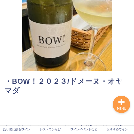
想い出に残るワイン
レストランなど
ワインイベントなど
おすすめワイン
・BOW！２０２３/ドメーヌ・オヤ
マダ
MENU
さっぱりとしている中に、ほのかな甘味を感じ、雑味
想い出に残るワイン
レストランなど
ワインイベントなど
おすすめワイン