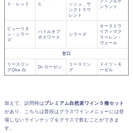
ア＞ブルゲ
ド・レッド
ヒ
ッシュ、サ
ンラント
ンクトラウ
レント
オーストラ
ピューリタ
バトルオブ
リア＞マク
ン・シラー
シラーズ
ボスワース
ラーレン・
ズ
ヴェール
甘口
リースリン
リースリン
ドイツ＞モ
Dr.ローゼン
グQba 白
グ
ーゼル
加えて、訪問時は
プレミアム自然派ワイン５種セット
があり、こちらは普段はグラスワインメニューには登
場しないラインナップをグラスで飲むことができま
す。