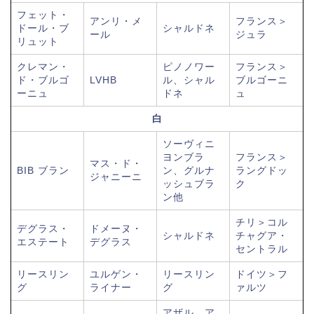
フェット・
アンリ・メ
フランス＞
ドール・ブ
シャルドネ
ール
ジュラ
リュット
クレマン・
ピノノワー
フランス＞
ド・ブルゴ
LVHB
ル、シャル
ブルゴーニ
ーニュ
ドネ
ュ
白
ソーヴィニ
ヨンブラ
フランス＞
マス・ド・
BIB ブラン
ン、グルナ
ラングドッ
ジャニーニ
ッシュブラ
ク
ン他
チリ＞コル
デグラス・
ドメーヌ・
シャルドネ
チャグア・
エステート
デグラス
セントラル
リースリン
ユルゲン・
リースリン
ドイツ＞フ
グ
ライナー
グ
ァルツ
アザル、ア