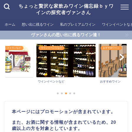
ちょっと贅沢な家飲みワイン備忘録ｂｙワ
インの探究者ヴァンさん
ホーム
想い出に残るワイン
私のプレミアムワイン
ワインイベントな
ヴァンさんの思い出に残るワイン達！
めるレストランなど
ワインイベントなど
おすすめワイン
ワインイベントなど
おすすめワイン
本ページにはプロモーションが含まれています。
また、お酒に関する情報が含まれているため、20
歳以上の方を対象としています。