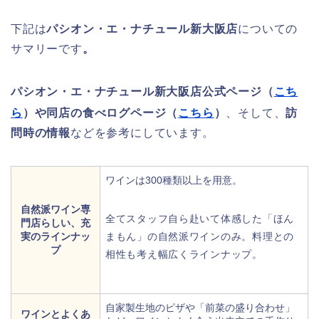
下記は
パシオン・エ・ナチュール新大阪店
についての
サマリーです
。
パシオン・エ・ナチュール新大阪店公式ページ（
こち
ら
）や同店
の
食べログページ（
こちら
）
、そして、
訪
問時の情報
などを参考にしています。
ワインは300種類以上を用意。
自然派ワイン専
全てスタッフ自ら赴いて体感した「ほん
門店らしい、充
実の
ラインナッ
まもん」の自然派ワインのみ。料理との
プ
相性も考え幅広くラインナップ。
自家製生地のピザや「前菜の盛り合わせ」
ワインとよくあ