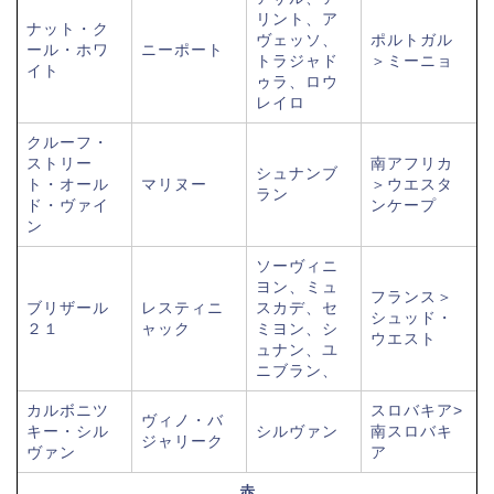
リント、ア
ナット・ク
ヴェッソ、
ポルトガル
ール・ホワ
ニーポート
トラジャド
＞ミーニョ
イト
ゥラ、ロウ
レイロ
クルーフ・
ストリー
南アフリカ
シュナンブ
ト・オール
マリヌー
＞ウエスタ
ラン
ド・ヴァイ
ンケープ
ン
ソーヴィニ
ヨン、ミュ
フランス＞
ブリザール
レスティニ
スカデ、セ
シュッド・
２１
ャック
ミヨン、シ
ウエスト
ュナン、ユ
ニブラン、
カルボニツ
スロバキア>
ヴィノ・バ
キー・シル
シルヴァン
南スロバキ
ジャリーク
ヴァン
ア
赤