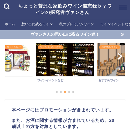
ちょっと贅沢な家飲みワイン備忘録ｂｙワ
インの探究者ヴァンさん
ホーム
想い出に残るワイン
私のプレミアムワイン
ワインイベントな
ヴァンさんの思い出に残るワイン達！
めるレストランなど
ワインイベントなど
おすすめワイン
ワインイベントなど
おすすめワイン
本ページにはプロモーションが含まれています。
また、お酒に関する情報が含まれているため、20
歳以上の方を対象としています。