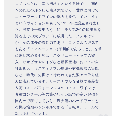
コノスルとは「南の円錐」という意味で、「南向
きの円錐の形をした南米大陸から、世界に向けて
ニューワールドワインの魅力を発信していこう」
というヴィジョンをもって1993年に設立されまし
た。設立後十数年のうちに、チリ第2位の輸出量を
誇るまでの大ブランドに成長したコノスルです
が、その成長の原動力であり、コノスルの理念で
もある「イノベーション(革新的であること)」を常
に追い求める姿勢は、スクリューキャップの導
入、ビオビオやレイダなど新興産地においての自
社畑拡大、サスティナブル農法や有機栽培の実践
など、時代に先駆けて行われてきた数々の取り組
みに表れています。リーズナブルな価格で高品質
＆高コストパフォーマンスのコノスルワインは、
各種コンクール等の賞やワイン誌での高い評価を
国内外で獲得しており、農夫達のハードワークと
有機栽培畑のシンボルである「自転車」ラベルで
親しまれています。