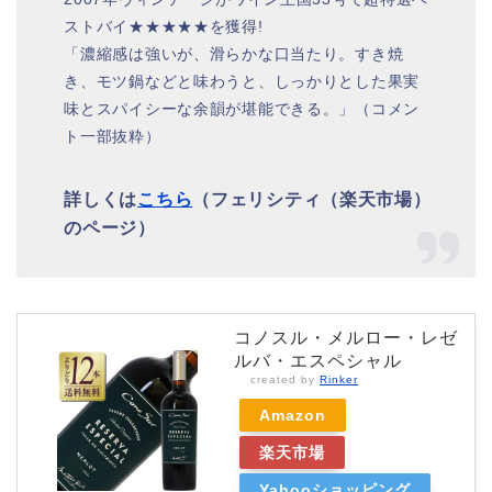
ストバイ★★★★★を獲得!
「濃縮感は強いが、滑らかな口当たり。すき焼
き、モツ鍋などと味わうと、しっかりとした果実
味とスパイシーな余韻が堪能できる。」（コメン
ト一部抜粋）
詳しくは
こちら
（フェリシティ（楽天市場）
のページ）
コノスル・メルロー・レゼ
ルバ・エスペシャル
created by
Rinker
Amazon
楽天市場
Yahooショッピング