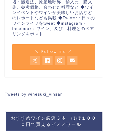
培・醸造法、原産地呼称、輸入元、購入
先、参考価格、合わせた料理など ◆ワイ
ンイベントやワインが美味しいお店など
のレポートなども掲載 ◆Twitter：日々の
ワインライフをtweet ◆instagram・
facebook：ワイン、及び、料理とのペア
リングをポスト
＼ Follow me ／
Tweets by winesuki_vinsan
おすすめワイン厳選３本 ほぼ１００
０円で買えるピノノワール