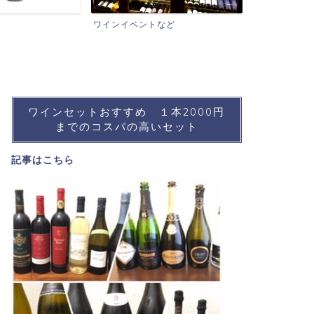
おすすめワイン
ワインシ
ントなど
ワインセットおすすめ １本2000円
までのコスパの高いセット
記事は
こちら