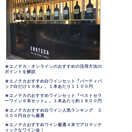
★エノテカ・オンラインのおすすめの活用方法の
ポイントを解説
★エノテカおすすめ白ワインセット『パーティパ
ック白だけ１０本』。１本あたり１１００円
★エノテカのおすすめワインセット『ベストセラ
ーワイン６本セット』。
１本あたり約１８００円
★
エノテカおすすめ白ワイン人気ランキング ２
０００円台から厳選
★エノテカおすすめワイン厳選４本でアロマッテ
ィックなワイン会！