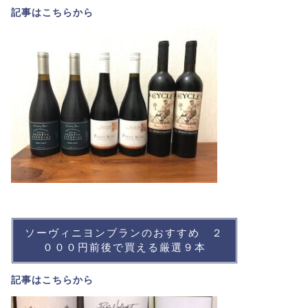
記事は
こちら
から
ソーヴィニヨンブランのおすすめ ２
０００円前後で買える厳選９本
記事は
こちら
から