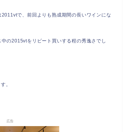
は2011vtで、前回よりも熟成期間の長いワインにな
ス中の2015vtをリピート買いする程の秀逸さでし
ます。
広告