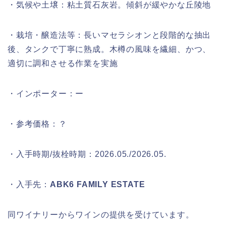
・気候や土壌：粘土質石灰岩。傾斜が緩やかな丘陵地
・栽培・醸造法等：長いマセラシオンと段階的な抽出
後、タンクで丁寧に熟成。木樽の風味を繊細、かつ、
適切に調和させる作業を実施
・インポーター：ー
・参考価格：？
・入手時期/抜栓時期：2026.05./2026.05.
・入手先：
ABK6 FAMILY ESTATE
同ワイナリーからワインの提供を受けています。