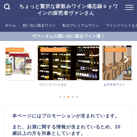
ちょっと贅沢な家飲みワイン備忘録ｂｙワ
インの探究者ヴァンさん
ホーム
想い出に残るワイン
私のプレミアムワイン
ワインイベントな
ヴァンさんの思い出に残るワイン達！
めるレストランなど
ワインイベントなど
おすすめワイン
ワインイベントなど
おすすめワイン
本ページにはプロモーションが含まれています。
また、お酒に関する情報が含まれているため、20
歳以上の方を対象としています。