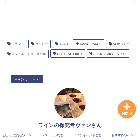
想い出に残るワイン
レストランなど
フランス
ボルドー
メルロ
Tastin’FRANCE
ACボルドー
アントル・ドゥ・メール
CHÂTEAU FINET
ABK6 FAMILY ESTATE
ワインイベントなど
おすすめワイン
ABOUT ME
MENU
ワインの探究者ヴァンさん
想い出に残るワイン
レストランなど
ワインイベントなど
おすすめワイン
◆実際に飲んだワイン、及び、料理とのペアリングを紹