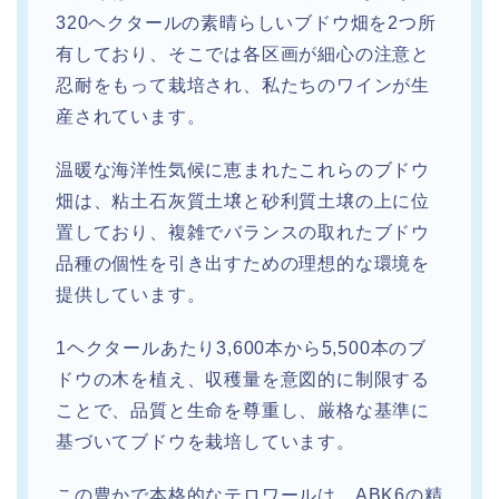
320ヘクタールの素晴らしいブドウ畑を2つ所
有しており、そこでは各区画が細心の注意と
忍耐をもって栽培され、私たちのワインが生
産されています。
温暖な海洋性気候に恵まれたこれらのブドウ
畑は、粘土石灰質土壌と砂利質土壌の上に位
置しており、複雑でバランスの取れたブドウ
品種の個性を引き出すための理想的な環境を
提供しています。
1ヘクタールあたり3,600本から5,500本のブ
ドウの木を植え、収穫量を意図的に制限する
ことで、品質と生命を尊重し、厳格な基準に
基づいてブドウを栽培しています。
この豊かで本格的なテロワールは、ABK6の精