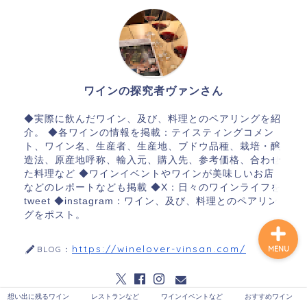
想い出に残るワイン
ワインの探究者ヴァンさん
レストランなど
◆実際に飲んだワイン、及び、料理とのペアリングを紹
ワインイベントなど
介。 ◆各ワインの情報を掲載：テイスティングコメン
ト、ワイン名、生産者、生産地、ブドウ品種、栽培・醸
造法、原産地呼称、輸入元、購入先、参考価格、合わせ
おすすめワイン
た料理など ◆ワインイベントやワインが美味しいお店
などのレポートなども掲載 ◆X：日々のワインライフを
tweet ◆instagram：ワイン、及び、料理とのペアリン
グをポスト。
https://winelover-vinsan.com/
BLOG：
MENU
想い出に残るワイン
レストランなど
ワインイベントなど
おすすめワイン