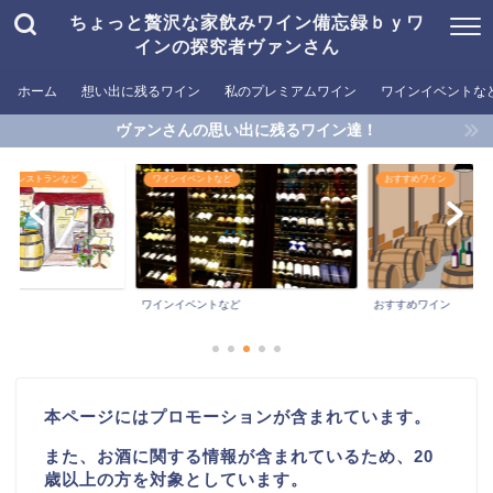
ちょっと贅沢な家飲みワイン備忘録ｂｙワ
インの探究者ヴァンさん
ホーム
想い出に残るワイン
私のプレミアムワイン
ワインイベントな
ヴァンさんの思い出に残るワイン達！
めるレストランなど
ワインイベントなど
おすすめワイン
ワインイベントなど
おすすめワイン
本ページにはプロモーションが含まれています。
また、お酒に関する情報が含まれているため、20
歳以上の方を対象としています。