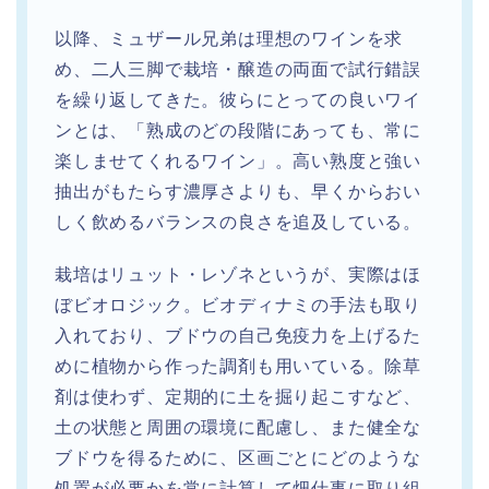
以降、ミュザール兄弟は理想のワインを求
め、二人三脚で栽培・醸造の両面で試行錯誤
を繰り返してきた。彼らにとっての良いワイ
ンとは、「熟成のどの段階にあっても、常に
楽しませてくれるワイン」。高い熟度と強い
抽出がもたらす濃厚さよりも、早くからおい
しく飲めるバランスの良さを追及している。
栽培はリュット・レゾネというが、実際はほ
ぼビオロジック。ビオディナミの手法も取り
入れており、ブドウの自己免疫力を上げるた
めに植物から作った調剤も用いている。除草
剤は使わず、定期的に土を掘り起こすなど、
土の状態と周囲の環境に配慮し、また健全な
ブドウを得るために、区画ごとにどのような
処置が必要かを常に計算して畑仕事に取り組