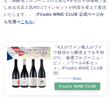
え！銘醸地ブルゴーニュの上質な4本をお手頃価格で楽
しめる当店人気NO.1ワインセットが内容を変えて復活
いたします。」（
Firadis WINE CLUB 公式ページか
ら引用⇒
こちら
）
『4人のワイン職人がブド
ウ栽培から醸造までを手掛
けた、厳選ブルゴーニュ・
ピノ・ノワール4本セッ
ト』/Firadis WINE CLUB
30
created by
Rinker
Firadis WINE CLUB