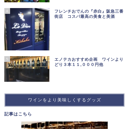
4
フレンチおでんの『赤白』阪急三番
街店 コスパ最高の美食と美酒
5
エノテカおすすめ企画 ワインより
どり３本１１,０００円他
ワインをより美味しくするグッズ
記事は
こちら