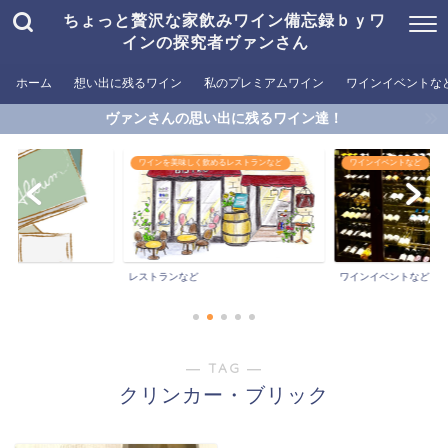
ちょっと贅沢な家飲みワイン備忘録ｂｙワ
インの探究者ヴァンさん
ホーム
想い出に残るワイン
私のプレミアムワイン
ワインイベントな
ヴァンさんの思い出に残るワイン達！
ワインを美味しく飲めるレストランなど
ワインイベントなど
ン
レストランなど
ワインイベントなど
― TAG ―
クリンカー・ブリック