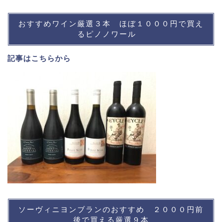
おすすめワイン厳選３本 ほぼ１０００円で買え
るピノノワール
記事は
こちら
から
ソーヴィニヨンブランのおすすめ ２０００円前
後で買える厳選９本