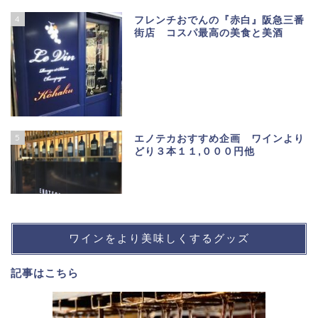
4
フレンチおでんの『赤白』阪急三番
街店 コスパ最高の美食と美酒
5
エノテカおすすめ企画 ワインより
どり３本１１,０００円他
ワインをより美味しくするグッズ
記事は
こちら