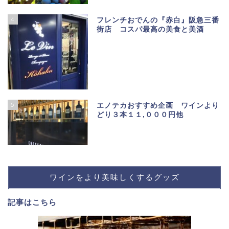
4
フレンチおでんの『赤白』阪急三番
街店 コスパ最高の美食と美酒
5
エノテカおすすめ企画 ワインより
どり３本１１,０００円他
ワインをより美味しくするグッズ
記事は
こちら