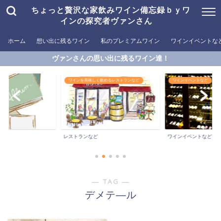
ちょっと贅沢な家飲みワイン備忘録ｂｙワ
インの探究者ヴァンさん
ホーム
想い出に残るワイン
私のプレミアムワイン
ワインイベントな
ヴァンさんの思い出に残るワイン達！
ワインを美味しく飲めるレストランなど
ワインイベントなど
ン
レストランなど
ワインイベントなど
― TAG ―
デメテ―ル