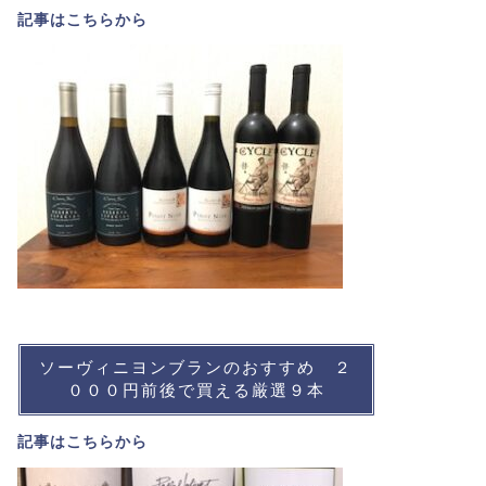
記事は
こちら
から
ソーヴィニヨンブランのおすすめ ２
０００円前後で買える厳選９本
記事は
こちら
から