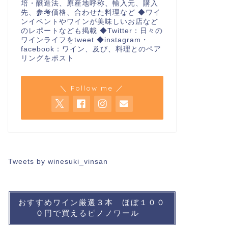
培・醸造法、原産地呼称、輸入元、購入
先、参考価格、合わせた料理など ◆ワイ
ンイベントやワインが美味しいお店など
のレポートなども掲載 ◆Twitter：日々の
ワインライフをtweet ◆instagram・
facebook：ワイン、及び、料理とのペア
リングをポスト
＼ Follow me ／
Tweets by winesuki_vinsan
おすすめワイン厳選３本 ほぼ１００
０円で買えるピノノワール