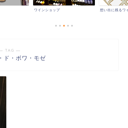
ワインショップ
想い出に残るワ
― TAG ―
・ド・ボワ・モゼ