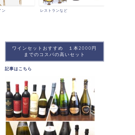
ワインイベン
イン
レストランなど
ワインセットおすすめ １本2000円
までのコスパの高いセット
記事は
こちら