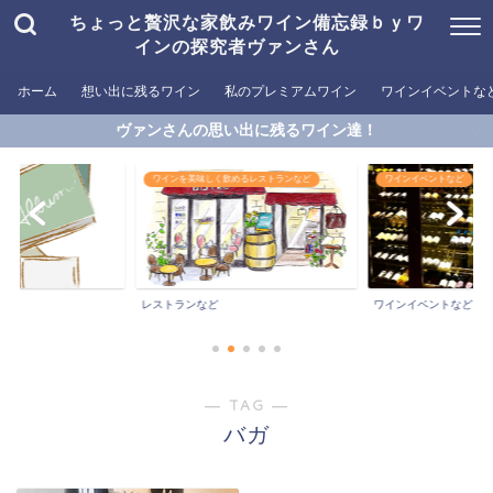
ちょっと贅沢な家飲みワイン備忘録ｂｙワ
インの探究者ヴァンさん
ホーム
想い出に残るワイン
私のプレミアムワイン
ワインイベントな
ヴァンさんの思い出に残るワイン達！
ワインを美味しく飲めるレストランなど
ワインイベントなど
ン
レストランなど
ワインイベントなど
― TAG ―
バガ