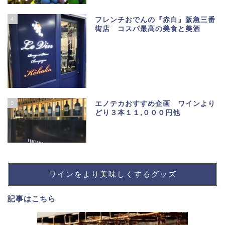
4
フレンチおでんの『赤白』阪急三番
街店 コスパ最高の美食と美酒
5
エノテカおすすめ企画 ワインより
どり３本１１,０００円他
ワインをより美味しくするグッズ
記事は
こちら