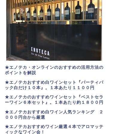
★エノテカ・オンラインのおすすめの活用方法の
ポイントを解説
★エノテカおすすめ白ワインセット『パーティパ
ック白だけ１０本』。１本あたり１１００円
★エノテカのおすすめワインセット『ベストセラ
ーワイン６本セット』。
１本あたり約１８００円
★
エノテカおすすめ白ワイン人気ランキング ２
０００円台から厳選
★エノテカおすすめワイン厳選４本でアロマッテ
ィックなワイン会！