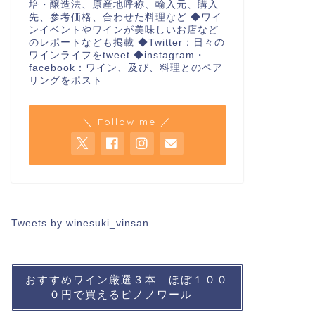
培・醸造法、原産地呼称、輸入元、購入
先、参考価格、合わせた料理など ◆ワイ
ンイベントやワインが美味しいお店など
のレポートなども掲載 ◆Twitter：日々の
ワインライフをtweet ◆instagram・
facebook：ワイン、及び、料理とのペア
リングをポスト
＼ Follow me ／
Tweets by winesuki_vinsan
おすすめワイン厳選３本 ほぼ１００
０円で買えるピノノワール