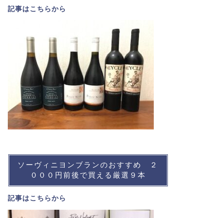
記事は
こちら
から
ソーヴィニヨンブランのおすすめ ２
０００円前後で買える厳選９本
記事は
こちら
から