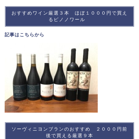
おすすめワイン厳選３本 ほぼ１０００円で買え
るピノノワール
記事は
こちら
から
ソーヴィニヨンブランのおすすめ ２０００円前
後で買える厳選９本