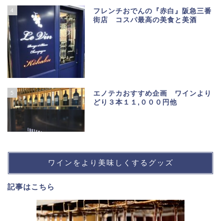
4
フレンチおでんの『赤白』阪急三番
街店 コスパ最高の美食と美酒
5
エノテカおすすめ企画 ワインより
どり３本１１,０００円他
ワインをより美味しくするグッズ
記事は
こちら