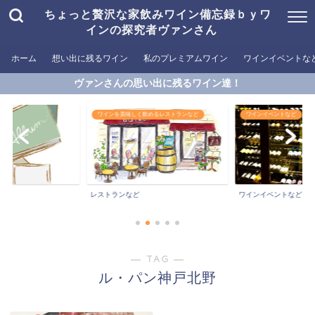
ちょっと贅沢な家飲みワイン備忘録ｂｙワ
インの探究者ヴァンさん
ホーム
想い出に残るワイン
私のプレミアムワイン
ワインイベントな
ヴァンさんの思い出に残るワイン達！
ワインを美味しく飲めるレストランなど
ワインイベントなど
ン
レストランなど
ワインイベントなど
― TAG ―
ル・パン神戸北野