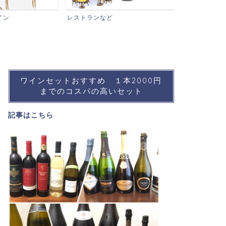
ワインイベン
イン
レストランなど
ワインセットおすすめ １本2000円
までのコスパの高いセット
記事は
こちら