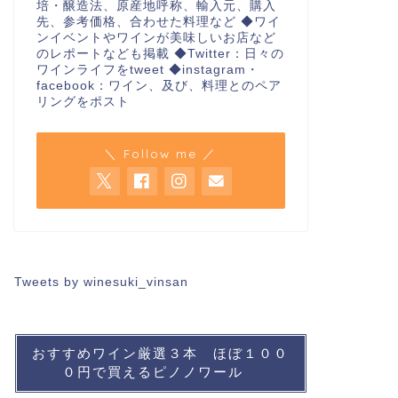
培・醸造法、原産地呼称、輸入元、購入
先、参考価格、合わせた料理など ◆ワイ
ンイベントやワインが美味しいお店など
のレポートなども掲載 ◆Twitter：日々の
ワインライフをtweet ◆instagram・
facebook：ワイン、及び、料理とのペア
リングをポスト
＼ Follow me ／
Tweets by winesuki_vinsan
おすすめワイン厳選３本 ほぼ１００
０円で買えるピノノワール