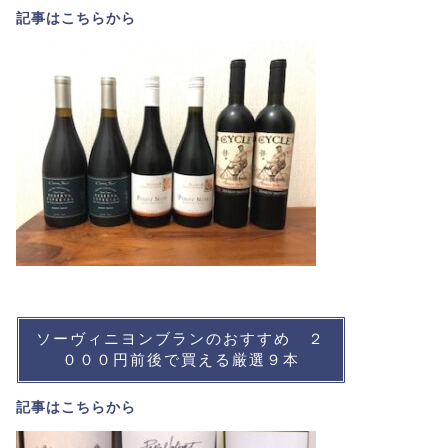
記事は
こちら
から
ソーヴィニヨンブランのおすすめ ２
０００円前後で買える厳選９本
記事は
こちら
から