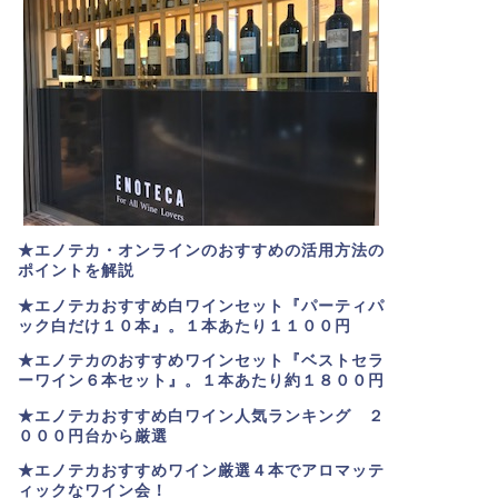
★エノテカ・オンラインのおすすめの活用方法の
ポイントを解説
★エノテカおすすめ白ワインセット『パーティパ
ック白だけ１０本』。１本あたり１１００円
★エノテカのおすすめワインセット『ベストセラ
ーワイン６本セット』。
１本あたり約１８００円
★
エノテカおすすめ白ワイン人気ランキング ２
０００円台から厳選
★エノテカおすすめワイン厳選４本でアロマッテ
ィックなワイン会！