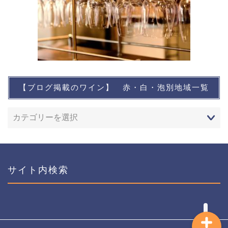
【ブログ掲載のワイン】 赤・白・泡別地域一覧
想い出に残るワイン
レストランなど
ワインイベントなど
サイト内検索
おすすめワイン