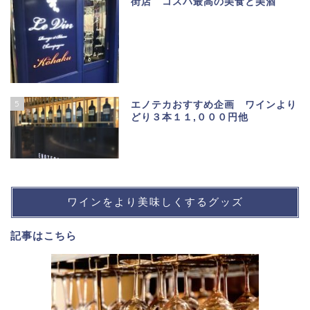
街店 コスパ最高の美食と美酒
5
エノテカおすすめ企画 ワインより
どり３本１１,０００円他
ワインをより美味しくするグッズ
記事は
こちら