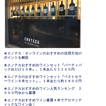
★エノテカ・オンラインのおすすめの活用方法の
ポイントを解説
★エノテカおすすめ白ワインセット『パーティパ
ック白だけ１０本』。１本あたり１１００円
★エノテカのおすすめワインセット『ベストセラ
ーワイン６本セット』。
１本あたり約１８００円
★
エノテカおすすめ白ワイン人気ランキング ２
０００円台から厳選
★エノテカおすすめワイン厳選４本でアロマッテ
ィックなワイン会！