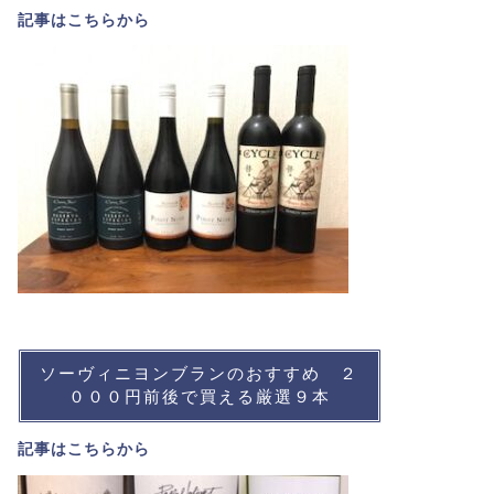
記事は
こちら
から
ソーヴィニヨンブランのおすすめ ２
０００円前後で買える厳選９本
記事は
こちら
から