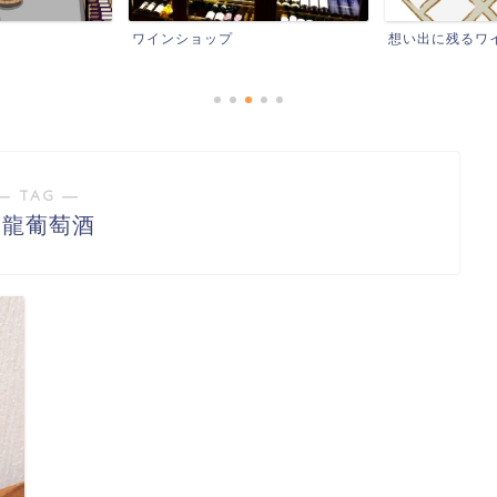
ワインショップ
想い出に残るワイン
― TAG ―
蒼龍葡萄酒