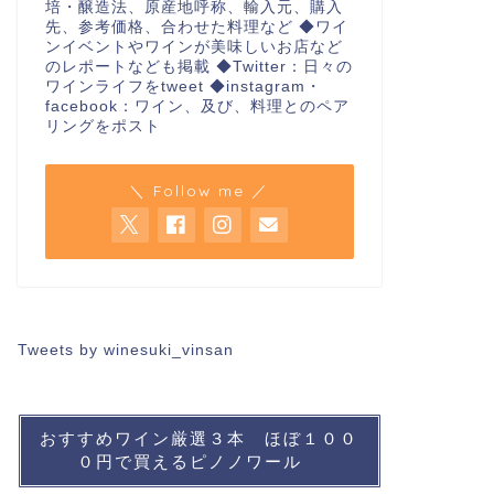
培・醸造法、原産地呼称、輸入元、購入
先、参考価格、合わせた料理など ◆ワイ
ンイベントやワインが美味しいお店など
のレポートなども掲載 ◆Twitter：日々の
ワインライフをtweet ◆instagram・
facebook：ワイン、及び、料理とのペア
リングをポスト
＼ Follow me ／
Tweets by winesuki_vinsan
おすすめワイン厳選３本 ほぼ１００
０円で買えるピノノワール