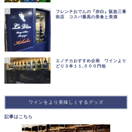
4
フレンチおでんの『赤白』阪急三番
街店 コスパ最高の美食と美酒
5
エノテカおすすめ企画 ワインより
どり３本１１,０００円他
ワインをより美味しくするグッズ
記事は
こちら