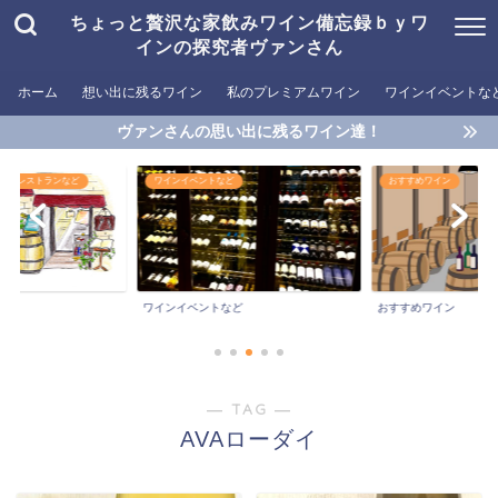
ちょっと贅沢な家飲みワイン備忘録ｂｙワ
インの探究者ヴァンさん
ホーム
想い出に残るワイン
私のプレミアムワイン
ワインイベントな
ヴァンさんの思い出に残るワイン達！
めるレストランなど
ワインイベントなど
おすすめワイン
ワインイベントなど
おすすめワイン
― TAG ―
AVAローダイ