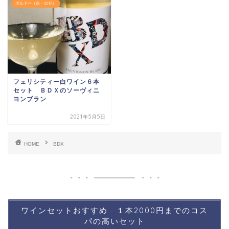
ボルドー（白・ロゼ）
フェリシティー白ワイン６本
セット ＢＤＸのソーヴィニ
ヨンブラン
2021年5月5日
HOME
BDX
ワインセットおすすめ １本2000円までのコス
パの高いセット