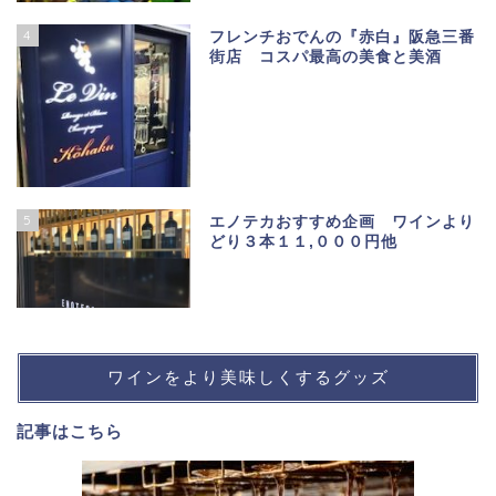
4
フレンチおでんの『赤白』阪急三番
街店 コスパ最高の美食と美酒
5
エノテカおすすめ企画 ワインより
どり３本１１,０００円他
ワインをより美味しくするグッズ
記事は
こちら