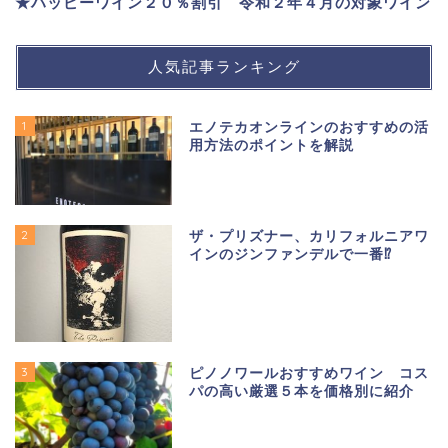
★ハッピーワイン２０％割引 令和２年４月の対象ワイン
人気記事ランキング
1
エノテカオンラインのおすすめの活
用方法のポイントを解説
2
ザ・プリズナー、カリフォルニアワ
インのジンファンデルで一番⁉
3
ピノノワールおすすめワイン コス
パの高い厳選５本を価格別に紹介