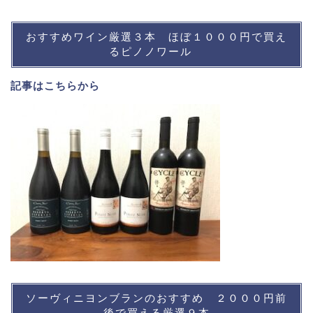
おすすめワイン厳選３本 ほぼ１０００円で買え
るピノノワール
記事は
こちら
から
ソーヴィニヨンブランのおすすめ ２０００円前
後で買える厳選９本