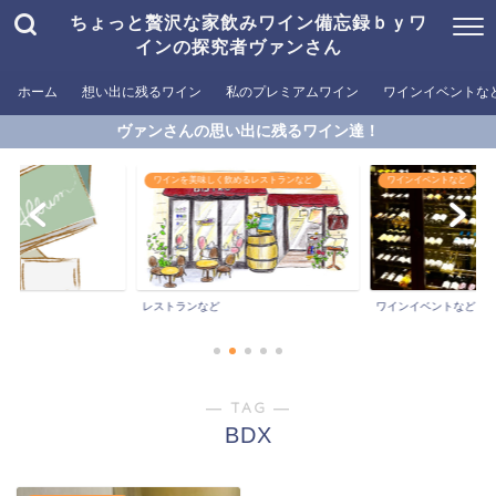
ちょっと贅沢な家飲みワイン備忘録ｂｙワ
インの探究者ヴァンさん
ホーム
想い出に残るワイン
私のプレミアムワイン
ワインイベントな
ヴァンさんの思い出に残るワイン達！
ワインを美味しく飲めるレストランなど
ワインイベントなど
ン
レストランなど
ワインイベントなど
― TAG ―
BDX