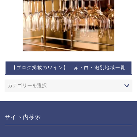
【ブログ掲載のワイン】 赤・白・泡別地域一覧
想い出に残るワイン
レストランなど
ワインイベントなど
サイト内検索
おすすめワイン