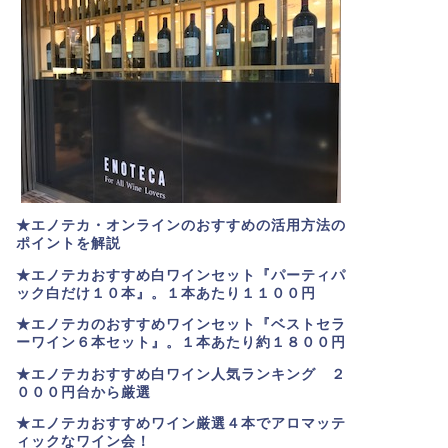
★エノテカ・オンラインのおすすめの活用方法の
ポイントを解説
★エノテカおすすめ白ワインセット『パーティパ
ック白だけ１０本』。１本あたり１１００円
★エノテカのおすすめワインセット『ベストセラ
ーワイン６本セット』。
１本あたり約１８００円
★
エノテカおすすめ白ワイン人気ランキング ２
０００円台から厳選
★エノテカおすすめワイン厳選４本でアロマッテ
ィックなワイン会！