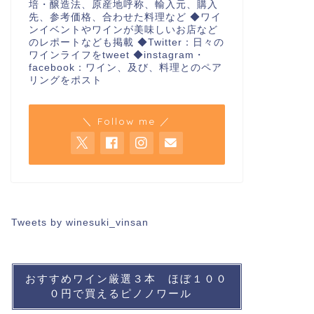
培・醸造法、原産地呼称、輸入元、購入
先、参考価格、合わせた料理など ◆ワイ
ンイベントやワインが美味しいお店など
のレポートなども掲載 ◆Twitter：日々の
ワインライフをtweet ◆instagram・
facebook：ワイン、及び、料理とのペア
リングをポスト
＼ Follow me ／
Tweets by winesuki_vinsan
おすすめワイン厳選３本 ほぼ１００
０円で買えるピノノワール