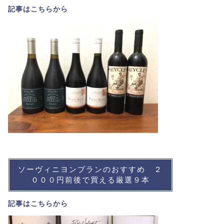
記事は
こちら
から
ソーヴィニヨンブランのおすすめ ２
０００円前後で買える厳選９本
記事は
こちら
から