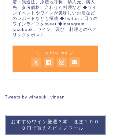
培・醸造法、原産地呼称、輸入元、購入
先、参考価格、合わせた料理など ◆ワイ
ンイベントやワインが美味しいお店など
のレポートなども掲載 ◆Twitter：日々の
ワインライフをtweet ◆instagram・
facebook：ワイン、及び、料理とのペア
リングをポスト
＼ Follow me ／
Tweets by winesuki_vinsan
おすすめワイン厳選３本 ほぼ１００
０円で買えるピノノワール