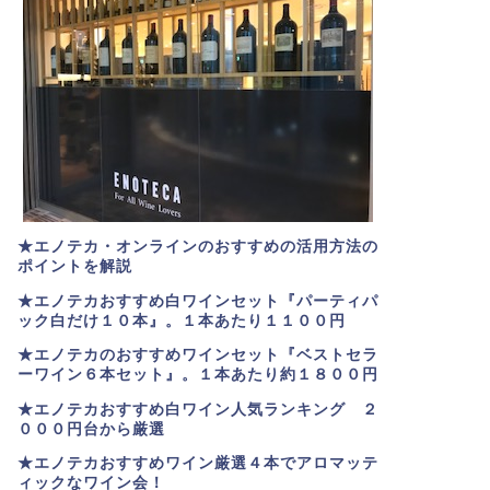
★エノテカ・オンラインのおすすめの活用方法の
ポイントを解説
★エノテカおすすめ白ワインセット『パーティパ
ック白だけ１０本』。１本あたり１１００円
★エノテカのおすすめワインセット『ベストセラ
ーワイン６本セット』。
１本あたり約１８００円
★
エノテカおすすめ白ワイン人気ランキング ２
０００円台から厳選
★エノテカおすすめワイン厳選４本でアロマッテ
ィックなワイン会！