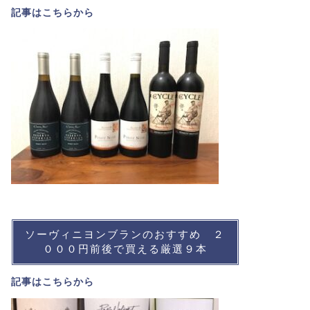
記事は
こちら
から
ソーヴィニヨンブランのおすすめ ２
０００円前後で買える厳選９本
記事は
こちら
から