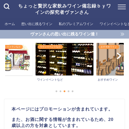
ちょっと贅沢な家飲みワイン備忘録ｂｙワ
インの探究者ヴァンさん
ホーム
想い出に残るワイン
私のプレミアムワイン
ワインイベントな
ヴァンさんの思い出に残るワイン達！
めるレストランなど
ワインイベントなど
おすすめワイン
ワインイベントなど
おすすめワイン
本ページにはプロモーションが含まれています。
また、お酒に関する情報が含まれているため、20
歳以上の方を対象としています。