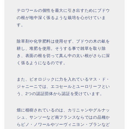
テロワールの個性を最大に引き出すためにブドウ
の根が地中深く張るような栽培を心がけていま
す。
除草剤や化学肥料は使用せず、ブドウの木の畝を
耕し、堆肥を使用。そうする事で雑草を取り除
き、表面の根を切って真ん中の太い根がさらに深
く張るようになるのです。
また、ビオロジックに力を入れているマス・ド・
ジャニーニでは、エコセールとユーロリーフとい
う、2つの認証団体から認証を受けています。
畑に植樹されているのは、カリニャンやグルナッ
シュ、サンソーなど南フランスならではの品種か
らピノ・ノワールやソーヴィニヨン・ブランなど