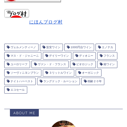
にほんブログ村
ヴェルメンティーノ
旨安ワイン
1000円台ワイン
エノテカ
マス・ド・ジャニーニ
デイリーワイン
ディオニー
フランス
ユーロリーフ
ヴァン・ド・フランス
ビオロジック
箱ワイン
ソーヴィニヨンブラン
３リットルワイン
オーガニック
ナイトハーベスト
ラングドック・ルーション
樹齢２０年
エコセール
ABOUT ME