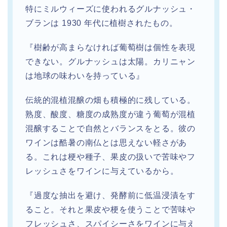
特にミルウィーズに使われるグルナッシュ・
ブランは 1930 年代に植樹されたもの。
『樹齢が高まらなければ葡萄樹は個性を表現
できない。グルナッシュは太陽。カリニャン
は地球の味わいを持っている』
伝統的混植混醸の畑も積極的に残している。
熟度、酸度、糖度の成熟度が違う葡萄が混植
混醸することで自然とバランスをとる。彼の
ワインは酷暑の南仏とは思えない軽さがあ
る。これは梗や種子、果皮の扱いで苦味やフ
レッシュさをワインに与えているから。
『過度な抽出を避け、発酵前に低温浸漬をす
ること。それと果皮や梗を使うことで苦味や
フレッシュさ、スパイシーさをワインに与え