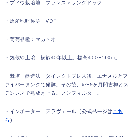
・ブドウ栽培地：フランス＞ラングドック
・原産地呼称等：VDF
・葡萄品種：マカベオ
・気候や土壌：樹齢40年以上。標高400〜500m。
・栽培・醸造法：ダイレクトプレス後、エナメルとフ
ァイバータンクで発酵。その後、6〜9ヶ月間古樽とス
テンレスで熟成させる。ノンフィルター。
・インポーター：
テラヴェール（公式ページは
こち
ら
）