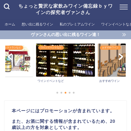
ちょっと贅沢な家飲みワイン備忘録ｂｙワ
インの探究者ヴァンさん
ホーム
想い出に残るワイン
私のプレミアムワイン
ワインイベントな
ヴァンさんの思い出に残るワイン達！
めるレストランなど
ワインイベントなど
おすすめワイン
ワインイベントなど
おすすめワイン
本ページにはプロモーションが含まれています。
また、お酒に関する情報が含まれているため、20
歳以上の方を対象としています。