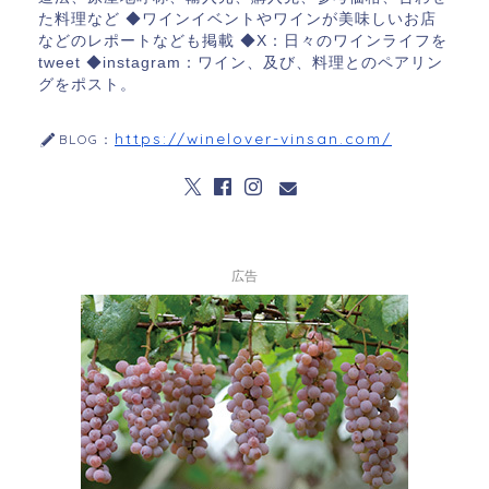
た料理など ◆ワインイベントやワインが美味しいお店
などのレポートなども掲載 ◆X：日々のワインライフを
tweet ◆instagram：ワイン、及び、料理とのペアリン
グをポスト。
https://winelover-vinsan.com/
BLOG：
広告