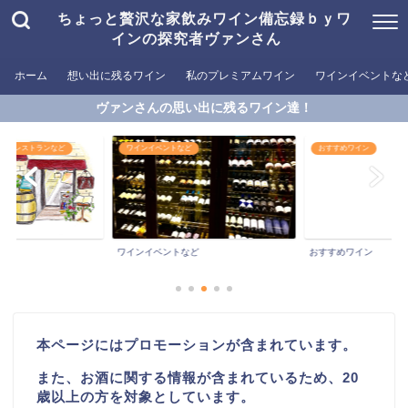
ちょっと贅沢な家飲みワイン備忘録ｂｙワ
インの探究者ヴァンさん
ホーム
想い出に残るワイン
私のプレミアムワイン
ワインイベントな
ヴァンさんの思い出に残るワイン達！
めるレストランなど
ワインイベントなど
おすすめワイン
ワインイベントなど
おすすめワイン
本ページにはプロモーションが含まれています。
また、お酒に関する情報が含まれているため、20
歳以上の方を対象としています。