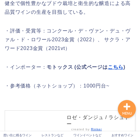
健全で個性豊かなブドウ栽培と衛生的な醸造による高
品質ワインの生産を目指している。
想い出に残るワイン
・評価・受賞等：コンクール・デ・ヴァン・デュ・ヴ
ァル・ド・ロワール2023金賞（2022）、 サクラ・ア
レストランなど
ワード2023金賞（2021vt）
ワインイベントなど
・インポーター：
モトックス (公式ページは
こちら
)
おすすめワイン
・参考価格（ネットショップ）：1000円台~
MENU
ロゼ・ダンジュ / ラシュト
ー
created by
Rinker
想い出に残るワイン
レストランなど
ワインイベントなど
おすすめワイン
エノテカオンライン