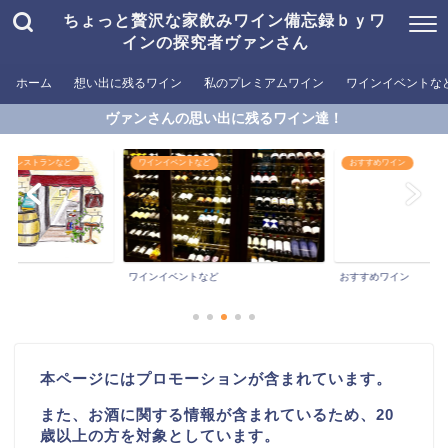
ちょっと贅沢な家飲みワイン備忘録ｂｙワ
インの探究者ヴァンさん
ホーム
想い出に残るワイン
私のプレミアムワイン
ワインイベントな
ヴァンさんの思い出に残るワイン達！
めるレストランなど
ワインイベントなど
おすすめワイン
ワインイベントなど
おすすめワイン
本ページにはプロモーションが含まれています。
また、お酒に関する情報が含まれているため、20
歳以上の方を対象としています。