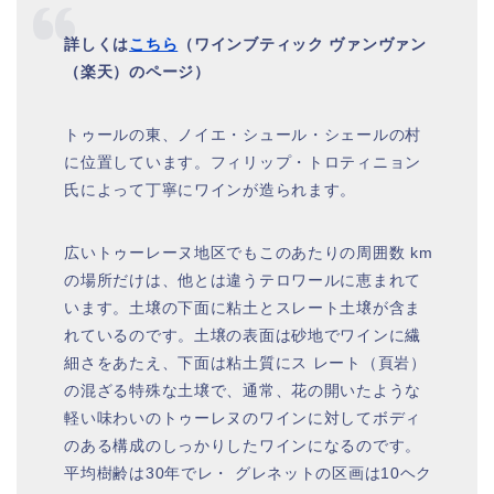
詳しくは
こちら
（ワインブティック ヴァンヴァン
（楽天）のページ）
トゥールの東、ノイエ・シュール・シェールの村
に位置しています。フィリップ・トロティニョン
氏によって丁寧にワインが造られます。
広いトゥーレーヌ地区でもこのあたりの周囲数 km
の場所だけは、他とは違うテロワールに恵まれて
います。土壌の下面に粘土とスレート土壌が含ま
れているのです。土壌の表面は砂地でワインに繊
細さをあたえ、下面は粘土質にス レート（頁岩）
の混ざる特殊な土壌で、通常、花の開いたような
軽い味わいのトゥーレヌのワインに対してボディ
のある構成のしっかりしたワインになるのです。
平均樹齢は30年でレ・ グレネットの区画は10ヘク