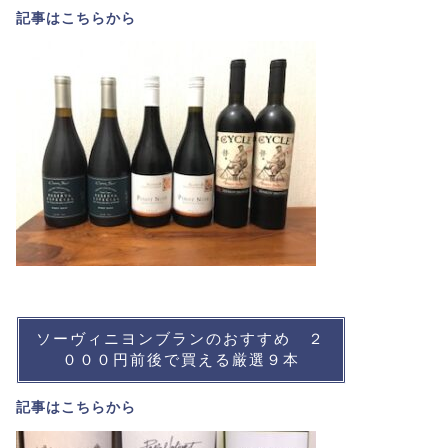
記事は
こちら
から
ソーヴィニヨンブランのおすすめ ２
０００円前後で買える厳選９本
記事は
こちら
から