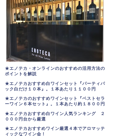
★エノテカ・オンラインのおすすめの活用方法の
ポイントを解説
★エノテカおすすめ白ワインセット『パーティパ
ック白だけ１０本』。１本あたり１１００円
★エノテカのおすすめワインセット『ベストセラ
ーワイン６本セット』。
１本あたり約１８００円
★
エノテカおすすめ白ワイン人気ランキング ２
０００円台から厳選
★エノテカおすすめワイン厳選４本でアロマッテ
ィックなワイン会！