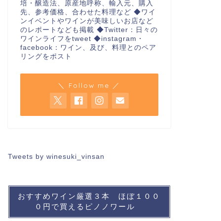
培・醸造法、原産地呼称、輸入元、購入
先、参考価格、合わせた料理など ◆ワイ
ンイベントやワインが美味しいお店など
のレポートなども掲載 ◆Twitter：日々の
ワインライフをtweet ◆instagram・
facebook：ワイン、及び、料理とのペア
リングをポスト
＼ Follow me ／
Tweets by winesuki_vinsan
おすすめワイン厳選３本 ほぼ１００
０円で買えるピノノワール