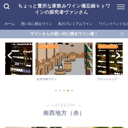
ちょっと贅沢な家飲みワイン備忘録ｂｙワ
インの探究者ヴァンさん
ホーム
想い出に残るワイン
私のプレミアムワイン
ワインイベントな
ヴァンさんの思い出に残るワイン達！
おすすめワイン
ワインショップ
ど
おすすめワイン
ワインショップ
― CATEGORY ―
南西地方（赤）