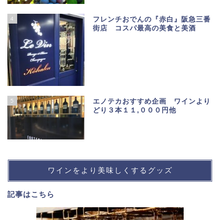
4
フレンチおでんの『赤白』阪急三番
街店 コスパ最高の美食と美酒
5
エノテカおすすめ企画 ワインより
どり３本１１,０００円他
ワインをより美味しくするグッズ
記事は
こちら