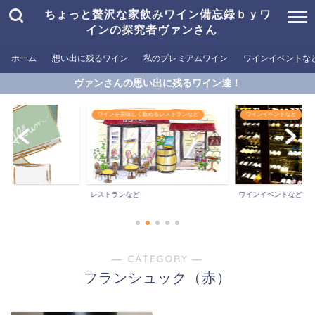
ちょっと贅沢な家飲みワイン備忘録ｂｙワ
インの探究者ヴァンさん
ホーム
想い出に残るワイン
私のプレミアムワイン
ワインイベントな
ヴァンさんの思い出に残るワイン達！
ワインを美味しく飲めるレストランなど
ワインイベントなど
レストランなど
ワインイベントなど
― CATEGORY ―
フランシュック（赤）