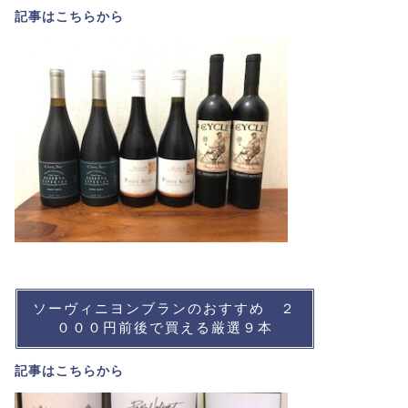
記事は
こちら
から
ソーヴィニヨンブランのおすすめ ２
０００円前後で買える厳選９本
記事は
こちら
から