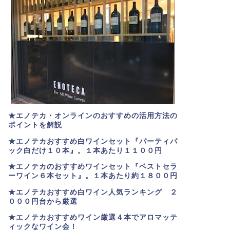
★エノテカ・オンラインのおすすめの活用方法の
ポイントを解説
★エノテカおすすめ白ワインセット『パーティパ
ック白だけ１０本』。１本あたり１１００円
★エノテカのおすすめワインセット『ベストセラ
ーワイン６本セット』。
１本あたり約１８００円
★
エノテカおすすめ白ワイン人気ランキング ２
０００円台から厳選
★エノテカおすすめワイン厳選４本でアロマッテ
ィックなワイン会！