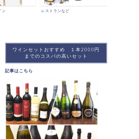
ワインイベン
イン
レストランなど
ワインセットおすすめ １本2000円
までのコスパの高いセット
記事は
こちら