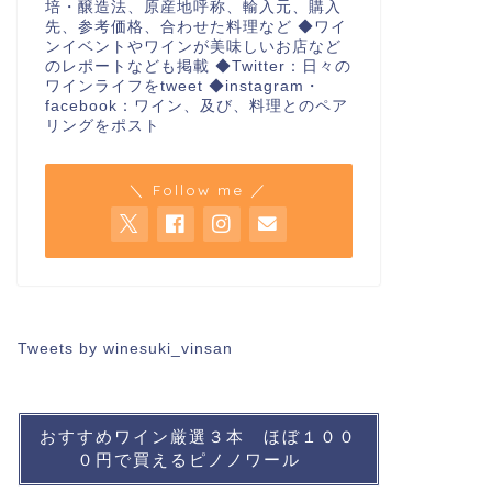
培・醸造法、原産地呼称、輸入元、購入
先、参考価格、合わせた料理など ◆ワイ
ンイベントやワインが美味しいお店など
のレポートなども掲載 ◆Twitter：日々の
ワインライフをtweet ◆instagram・
facebook：ワイン、及び、料理とのペア
リングをポスト
＼ Follow me ／
Tweets by winesuki_vinsan
おすすめワイン厳選３本 ほぼ１００
０円で買えるピノノワール