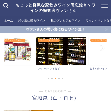
ちょっと贅沢な家飲みワイン備忘録ｂｙワ
インの探究者ヴァンさん
ホーム
想い出に残るワイン
私のプレミアムワイン
ワインイベントな
ヴァンさんの思い出に残るワイン達！
めるレストランなど
ワインイベントなど
おすすめワイン
ワインイベントなど
おすすめワイン
― CATEGORY ―
宮城県（白・ロゼ）