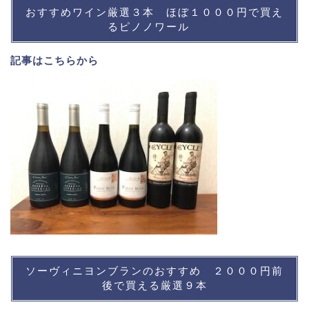
おすすめワイン厳選３本 ほぼ１０００円で買え
るピノノワール
記事は
こちら
から
ソーヴィニヨンブランのおすすめ ２０００円前
後で買える厳選９本