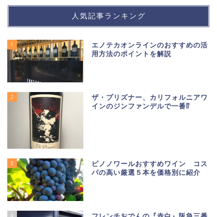
人気記事ランキング
1
エノテカオンラインのおすすめの活
用方法のポイントを解説
2
ザ・プリズナー、カリフォルニアワ
インのジンファンデルで一番⁉
3
ピノノワールおすすめワイン コス
パの高い厳選５本を価格別に紹介
4
フレンチおでんの『赤白』阪急三番