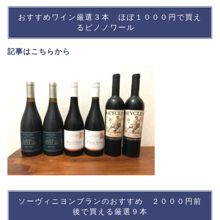
おすすめワイン厳選３本 ほぼ１０００円で買え
るピノノワール
記事は
こちら
から
ソーヴィニヨンブランのおすすめ ２０００円前
後で買える厳選９本