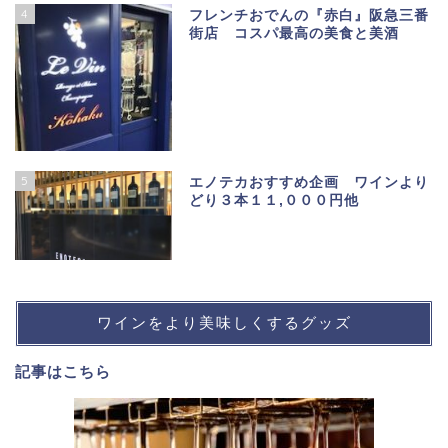
4
フレンチおでんの『赤白』阪急三番
街店 コスパ最高の美食と美酒
5
エノテカおすすめ企画 ワインより
どり３本１１,０００円他
ワインをより美味しくするグッズ
記事は
こちら