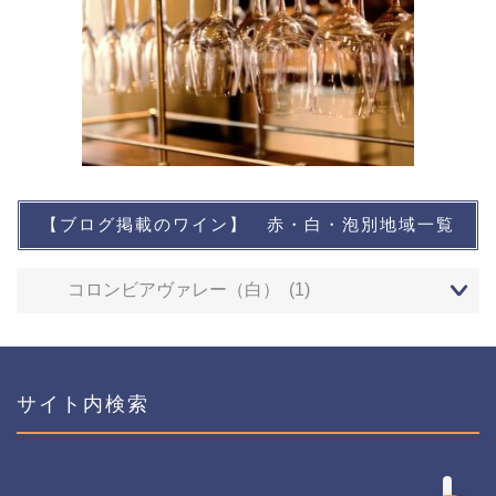
【ブログ掲載のワイン】 赤・白・泡別地域一覧
想い出に残るワイン
レストランなど
ワインイベントなど
サイト内検索
おすすめワイン