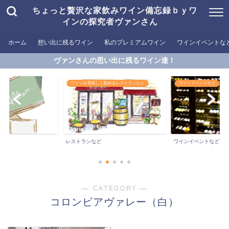
ちょっと贅沢な家飲みワイン備忘録ｂｙワ
インの探究者ヴァンさん
ホーム
想い出に残るワイン
私のプレミアムワイン
ワインイベントな
ヴァンさんの思い出に残るワイン達！
ワインを美味しく飲めるレストランなど
ワインイベントなど
ン
レストランなど
ワインイベントなど
― CATEGORY ―
コロンビアヴァレー（白）