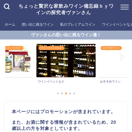
ちょっと贅沢な家飲みワイン備忘録ｂｙワ
インの探究者ヴァンさん
ホーム
想い出に残るワイン
私のプレミアムワイン
ワインイベントな
ヴァンさんの思い出に残るワイン達！
めるレストランなど
ワインイベントなど
おすすめワイン
ワインイベントなど
おすすめワイン
本ページにはプロモーションが含まれています。
また、お酒に関する情報が含まれているため、20
歳以上の方を対象としています。