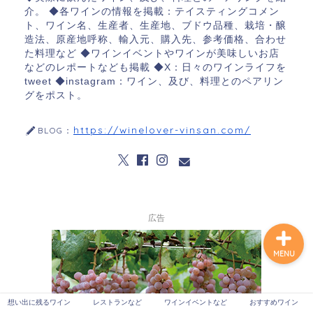
介。 ◆各ワインの情報を掲載：テイスティングコメン
ト、ワイン名、生産者、生産地、ブドウ品種、栽培・醸
造法、原産地呼称、輸入元、購入先、参考価格、合わせ
た料理など ◆ワインイベントやワインが美味しいお店
想い出に残るワイン
などのレポートなども掲載 ◆X：日々のワインライフを
tweet ◆instagram：ワイン、及び、料理とのペアリン
レストランなど
グをポスト。
https://winelover-vinsan.com/
BLOG：
ワインイベントなど
おすすめワイン
広告
MENU
想い出に残るワイン
レストランなど
ワインイベントなど
おすすめワイン