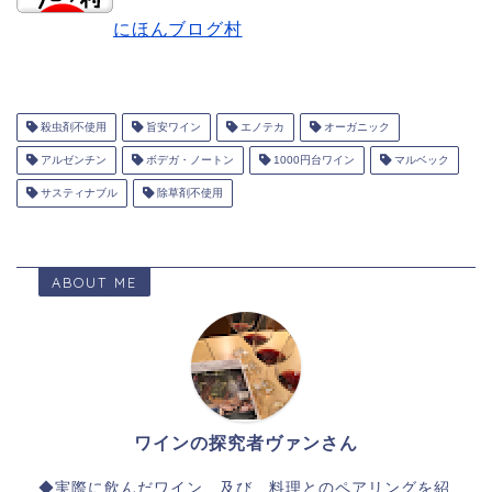
にほんブログ村
殺虫剤不使用
旨安ワイン
エノテカ
オーガニック
アルゼンチン
ボデガ・ノートン
1000円台ワイン
マルベック
サスティナブル
除草剤不使用
ABOUT ME
ワインの探究者ヴァンさん
◆実際に飲んだワイン、及び、料理とのペアリングを紹