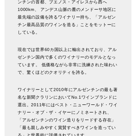
ンチンの首都、ブエノス・アイレスから西へ
1000km、 アンデス山脈の麓のメンドーサ地区に
最先端の設備を誇るワイナリー持ち、「アルゼン
チン最高品質のワインを造る」ことをモットーに
している。
現在では世界60カ国以上に輸出されており、アル
ゼンチン国内で多くのワイナリーのモデルとなっ
ています。 低価格ながら非常に洗練された味わい
で、驚くほどのクオリティを誇る。
ワイナリーとして2010年にアルゼンチンの最も著
名な新聞クラリンにおいてNo.1ワインブランドに
選出。2011年にはベスト・ニューワールド・ワイ
ナリー・オブ・ザ・イヤーにノミネートされ、
「アルゼンチンのワイン造りをリードする存在」
「最も親しみやすく賞賛すべきワインを造ってい
る」と世界的に評価されています。