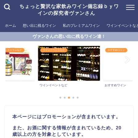
ちょっと贅沢な家飲みワイン備忘録ｂｙワ
インの探究者ヴァンさん
ホーム
想い出に残るワイン
私のプレミアムワイン
ワインイベントな
ヴァンさんの思い出に残るワイン達！
めるレストランなど
ワインイベントなど
おすすめワイン
ワインイベントなど
おすすめワイン
本ページにはプロモーションが含まれています。
また、お酒に関する情報が含まれているため、20
歳以上の方を対象としています。