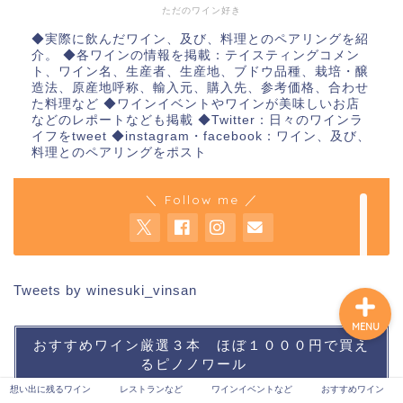
ただのワイン好き
◆実際に飲んだワイン、及び、料理とのペアリングを紹
介。 ◆各ワインの情報を掲載：テイスティングコメン
想い出に残るワイン
ト、ワイン名、生産者、生産地、ブドウ品種、栽培・醸
造法、原産地呼称、輸入元、購入先、参考価格、合わせ
た料理など ◆ワインイベントやワインが美味しいお店
などのレポートなども掲載 ◆Twitter：日々のワインラ
レストランなど
イフをtweet ◆instagram・facebook：ワイン、及び、
料理とのペアリングをポスト
ワインイベントなど
＼ Follow me ／
おすすめワイン
Tweets by winesuki_vinsan
MENU
おすすめワイン厳選３本 ほぼ１０００円で買え
るピノノワール
想い出に残るワイン
レストランなど
ワインイベントなど
おすすめワイン