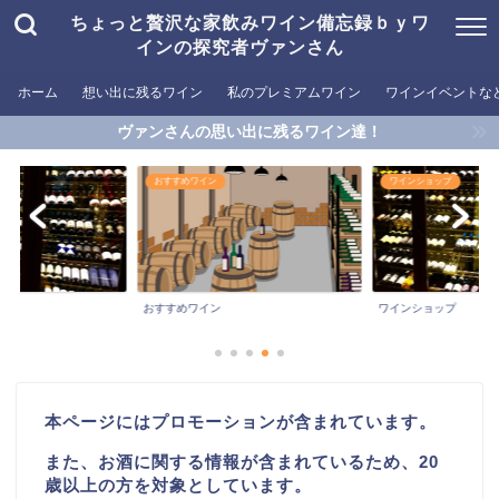
ちょっと贅沢な家飲みワイン備忘録ｂｙワ
インの探究者ヴァンさん
ホーム
想い出に残るワイン
私のプレミアムワイン
ワインイベントな
ヴァンさんの思い出に残るワイン達！
おすすめワイン
ワインショップ
ど
おすすめワイン
ワインショップ
本ページにはプロモーションが含まれています。
また、お酒に関する情報が含まれているため、20
歳以上の方を対象としています。