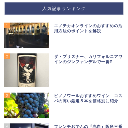
人気記事ランキング
1
エノテカオンラインのおすすめの活
用方法のポイントを解説
2
ザ・プリズナー、カリフォルニアワ
インのジンファンデルで一番⁉
3
ピノノワールおすすめワイン コス
パの高い厳選５本を価格別に紹介
4
フレンチおでんの『赤白』阪急三番