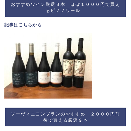
おすすめワイン厳選３本 ほぼ１０００円で買え
るピノノワール
記事は
こちら
から
ソーヴィニヨンブランのおすすめ ２０００円前
後で買える厳選９本