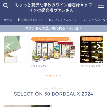
ちょっと贅沢な家飲みワイン備忘録ｂｙワ
インの探究者ヴァンさん
ホーム
想い出に残るワイン
私のプレミアムワイン
ワインイベントな
ヴァンさんの思い出に残るワイン達！
ワインを美味しく飲めるレストランなど
ワインイベントなど
ン
レストランなど
ワインイベントなど
― TAG ―
SELECTION 50 BORDEAUX 2024