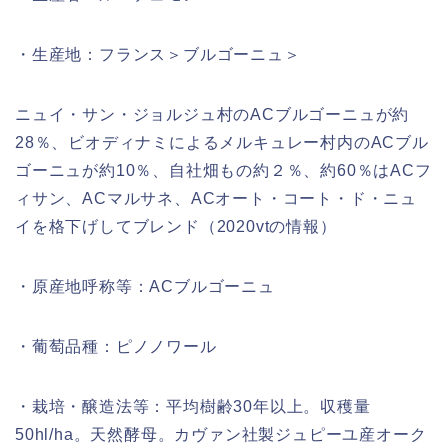
・生産地：フランス＞ブルゴーニュ＞
ニュイ・サン・ジョルジュ村のACブルゴーニュが約
28％、ビオディナミによるメルキュレー村内のACブル
ゴーニュが約10％、自社畑もの約２％、約60％はACフ
ィサン、ACマルサネ、ACオート・コート・ド・ニュ
イを格下げしてブレンド（2020vtの情報）
・原産地呼称等：ACブルゴーニュ
・葡萄品種：ピノノワール
・栽培・醸造法等：平均樹齢30年以上。収穫量
50hl/ha。天然酵母。カヴァン社製ジュピーユ産オーク