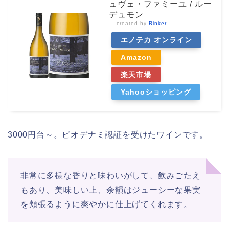
ュヴェ・ファミーユ / ルー
デュモン
created by
Rinker
エノテカ オンライン
Amazon
楽天市場
Yahooショッピング
3000円台～。ビオデナミ認証を受けたワインです。
非常に多様な香りと味わいがして、飲みごたえ
もあり、美味しい上、余韻はジューシーな果実
を頬張るように爽やかに仕上げてくれます。