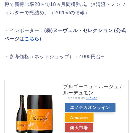
樽で新樽比率20％で18ヵ月間樽熟成。無清澄・ノンフ
ィルターで瓶詰め。（2020vtの情報）
・インポーター：
(株)ヌーヴェル・セレクション (公式
ページは
こちら
)
・参考価格（ネットショップ）：4000円台~
ブルゴーニュ・ルージュ /
ルーデュモン
created by
Rinker
エノテカオンライン
Amazon
楽天市場