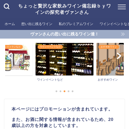
ちょっと贅沢な家飲みワイン備忘録ｂｙワ
インの探究者ヴァンさん
ホーム
想い出に残るワイン
私のプレミアムワイン
ワインイベントな
ヴァンさんの思い出に残るワイン達！
めるレストランなど
ワインイベントなど
おすすめワイン
ワインイベントなど
おすすめワイン
本ページにはプロモーションが含まれています。
また、お酒に関する情報が含まれているため、20
歳以上の方を対象としています。