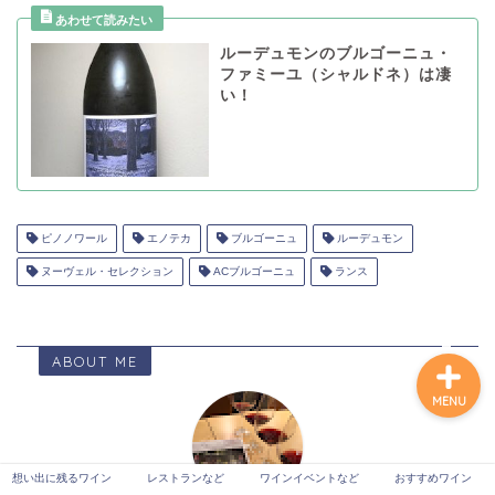
ルーデュモンのブルゴーニュ・
ファミーユ（シャルドネ）は凄
想い出に残るワイン
い！
レストランなど
ワインイベントなど
ピノノワール
エノテカ
ブルゴーニュ
ルーデュモン
おすすめワイン
ヌーヴェル・セレクション
ACブルゴーニュ
ランス
ABOUT ME
MENU
想い出に残るワイン
レストランなど
ワインイベントなど
おすすめワイン