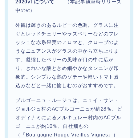
2020vt について
（本記事執筆時リリース
中のvt）
外観は輝きのあるルビーの色調。グラスに注
ぐとレッドチェリーやラズベリーなどのフレ
ッシュな赤系果実のアロマと、クローブのよ
うなニュアンスがグラスの中から立ち上りま
す。凝縮したベリーの風味が口の中に広が
り、きれいな酸ときめ細やかなタンニンが印
象的。シンプルな鶏のソテーや軽いトマト煮
込みなどと一緒に愉しむのがおすすめです。
ブルゴーニュ・ルージュは、ニュイ・サン・
ジョルジュ村のACブルゴーニュが約28％、ビ
オディナミによるメルキュレー村内のACブル
ゴーニュが約10％、自社畑もの
（「Bourgogne Rouge Vieilles Vignes」）