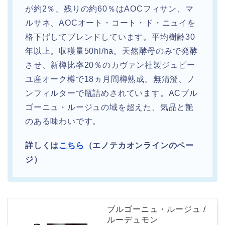
が約2％、残りの約60％はAOCフィサン、マ
ルサネ、AOCオート・コート・ド・ニュイを
格下げしてブレンドしています。平均樹齢30
年以上。収穫量50hl/ha。天然酵母のみで発酵
させ、新樽比率20％のカヴァン社製ジュピー
ユ産オーク樽で18ヵ月間樽熟成。無清澄、ノ
ンフィルターで瓶詰めされています。ACブル
ゴーニュ・ルージュの域を超えた、気品と艶
のある味わいです。
詳しくは
こちら
（エノテカオンラインのペー
ジ）
ブルゴーニュ・ルージュ /
ルーデュモン