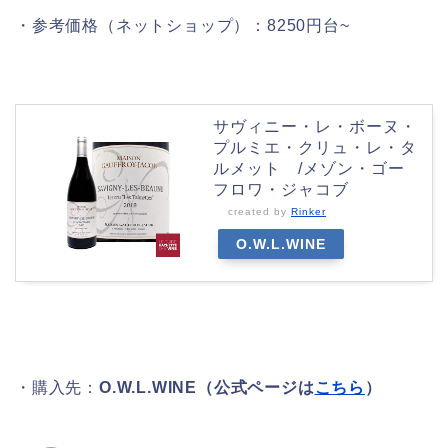
・参考価格（ネットショップ）：8250円台~
サヴィニー・レ・ボーヌ・
プルミエ・クリュ・レ・タ
ルメット /メゾン・ゴー
フロワ・ジャコブ
created by
Rinker
O.W.L.WINE
・購入先：
O.W.L.WINE（公式ページは
こちら
）