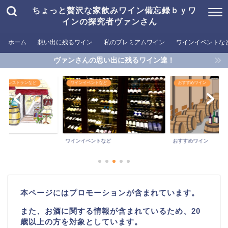
ちょっと贅沢な家飲みワイン備忘録ｂｙワ
インの探究者ヴァンさん
ホーム
想い出に残るワイン
私のプレミアムワイン
ワインイベントな
ヴァンさんの思い出に残るワイン達！
めるレストランなど
ワインイベントなど
おすすめワイン
ワインイベントなど
おすすめワイン
本ページにはプロモーションが含まれています。
また、お酒に関する情報が含まれているため、20
歳以上の方を対象としています。