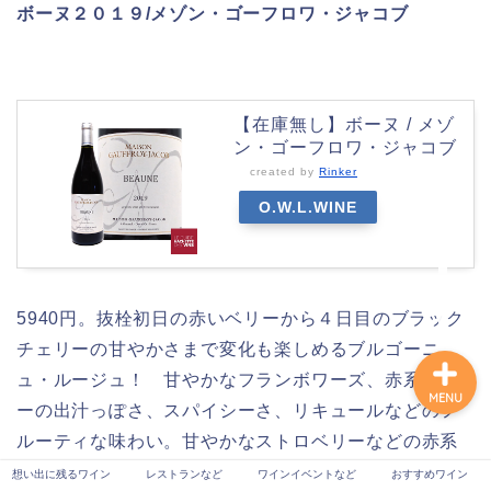
ボーヌ２０１９/メゾン・ゴーフロワ・ジャコブ
想い出に残るワイン
【在庫無し】ボーヌ / メゾ
ン・ゴーフロワ・ジャコブ
レストランなど
created by
Rinker
O.W.L.WINE
ワインイベントなど
おすすめワイン
5940円。抜栓初日の赤いベリーから４日目のブラック
チェリーの甘やかさまで変化も楽しめるブルゴーニ
ュ・ルージュ！ 甘やかなフランボワーズ、赤系ベリ
MENU
ーの出汁っぽさ、スパイシーさ、リキュールなどのフ
ルーティな味わい。甘やかなストロベリーなどの赤系
ベリー、バラの花、スパイスなどのエレガントな香
想い出に残るワイン
レストランなど
ワインイベントなど
おすすめワイン