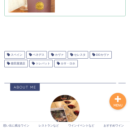
想い出に残るワイン
レストランなど
スペイン
ペネデス
カヴァ
セレスタ
DOカヴァ
ワインイベントなど
柴田屋酒店
トレパット
カサ・ロホ
おすすめワイン
ABOUT ME
MENU
想い出に残るワイン
レストランなど
ワインイベントなど
おすすめワイン
ワインの探究者ヴァンさん