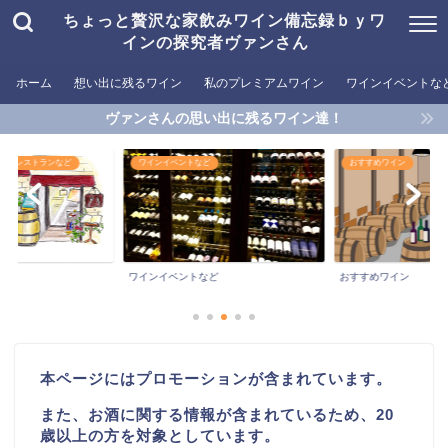
ちょっと贅沢な家飲みワイン備忘録ｂｙワ
インの探究者ヴァンさん
ホーム
想い出に残るワイン
私のプレミアムワイン
ワインイベントな
ヴァンさんの思い出に残るワイン達！
めるレストランなど
ワインイベントなど
おすすめワイン
ワインイベントなど
おすすめワイン
本ページにはプロモーションが含まれています。
また、お酒に関する情報が含まれているため、20
歳以上の方を対象としています。