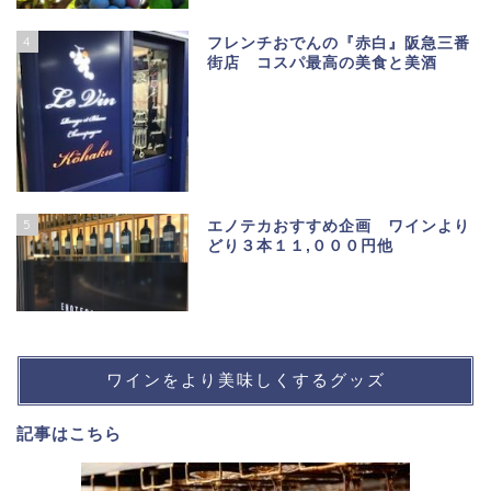
4
フレンチおでんの『赤白』阪急三番
街店 コスパ最高の美食と美酒
5
エノテカおすすめ企画 ワインより
どり３本１１,０００円他
ワインをより美味しくするグッズ
記事は
こちら