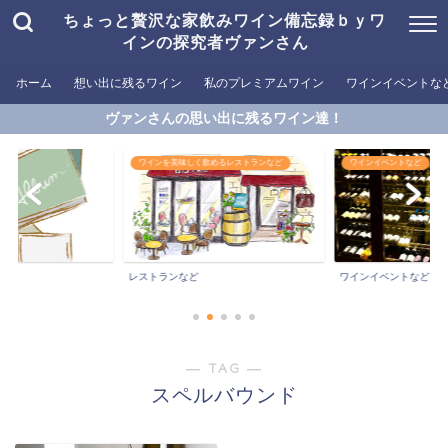
ちょっと贅沢な家飲みワイン備忘録ｂｙワ
インの探究者ヴァンさん
ホーム
想い出に残るワイン
私のプレミアムワイン
ワインイベントな
ヴァンさんの思い出に残るワイン達！
ワインを美味しく飲めるレストランなど
ワインイベントなど
ン
レストランなど
ワインイベントなど
― TAG ―
スペルバウンド