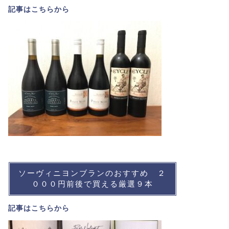
記事は
こちら
から
ソーヴィニヨンブランのおすすめ ２
０００円前後で買える厳選９本
記事は
こちら
から