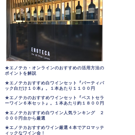
★エノテカ・オンラインのおすすめの活用方法の
ポイントを解説
★エノテカおすすめ白ワインセット『パーティパ
ック白だけ１０本』。１本あたり１１００円
★エノテカのおすすめワインセット『ベストセラ
ーワイン６本セット』。
１本あたり約１８００円
★
エノテカおすすめ白ワイン人気ランキング ２
０００円台から厳選
★エノテカおすすめワイン厳選４本でアロマッテ
ィックなワイン会！