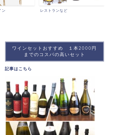
ワインイベン
イン
レストランなど
ワインセットおすすめ １本2000円
までのコスパの高いセット
記事は
こちら