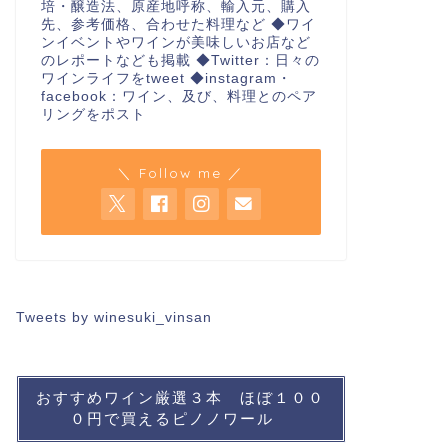
培・醸造法、原産地呼称、輸入元、購入
先、参考価格、合わせた料理など ◆ワイ
ンイベントやワインが美味しいお店など
のレポートなども掲載 ◆Twitter：日々の
ワインライフをtweet ◆instagram・
facebook：ワイン、及び、料理とのペア
リングをポスト
＼ Follow me ／
Tweets by winesuki_vinsan
おすすめワイン厳選３本 ほぼ１００
０円で買えるピノノワール