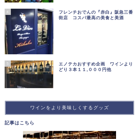
4
フレンチおでんの『赤白』阪急三番
街店 コスパ最高の美食と美酒
5
エノテカおすすめ企画 ワインより
どり３本１１,０００円他
ワインをより美味しくするグッズ
記事は
こちら