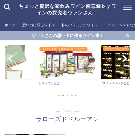
ちょっと贅沢な家飲みワイン備忘録ｂｙワ
インの探究者ヴァンさん
ホーム
想い出に残るワイン
私のプレミアムワイン
ワインイベントな
ヴァンさんの思い出に残るワイン達！
ワインを美味しく飲めるレストランなど
ワインイベントなど
おすす
おすす
ストランなど
ワインイベントなど
― TAG ―
ラローズドドルーアン