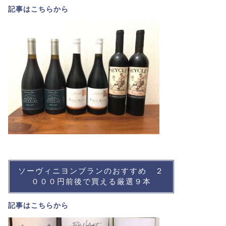
記事は
こちら
から
ソーヴィニヨンブランのおすすめ ２
０００円前後で買える厳選９本
記事は
こちら
から