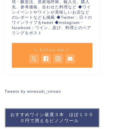
培・醸造法、原産地呼称、輸入元、購入
先、参考価格、合わせた料理など ◆ワイ
ンイベントやワインが美味しいお店など
のレポートなども掲載 ◆Twitter：日々の
ワインライフをtweet ◆instagram・
facebook：ワイン、及び、料理とのペア
リングをポスト
＼ Follow me ／
Tweets by winesuki_vinsan
おすすめワイン厳選３本 ほぼ１００
０円で買えるピノノワール