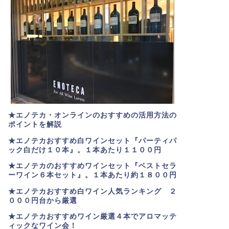
★エノテカ・オンラインのおすすめの活用方法の
ポイントを解説
★エノテカおすすめ白ワインセット『パーティパ
ック白だけ１０本』。１本あたり１１００円
★エノテカのおすすめワインセット『ベストセラ
ーワイン６本セット』。
１本あたり約１８００円
★
エノテカおすすめ白ワイン人気ランキング ２
０００円台から厳選
★エノテカおすすめワイン厳選４本でアロマッテ
ィックなワイン会！