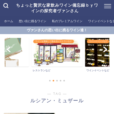
ちょっと贅沢な家飲みワイン備忘録ｂｙワ
インの探究者ヴァンさん
ホーム
想い出に残るワイン
私のプレミアムワイン
ワインイベントな
ヴァンさんの思い出に残るワイン達！
ワインを美味しく飲めるレストランなど
ワインイベントなど
ン
レストランなど
ワインイベントなど
― TAG ―
ルシアン・ミュザール