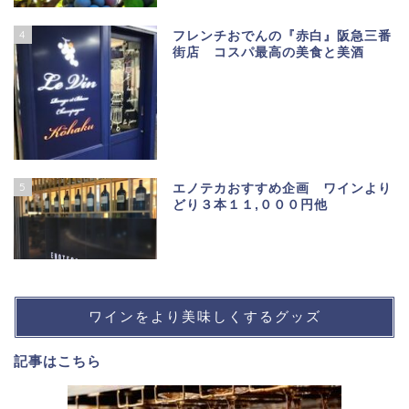
4
フレンチおでんの『赤白』阪急三番
街店 コスパ最高の美食と美酒
5
エノテカおすすめ企画 ワインより
どり３本１１,０００円他
ワインをより美味しくするグッズ
記事は
こちら