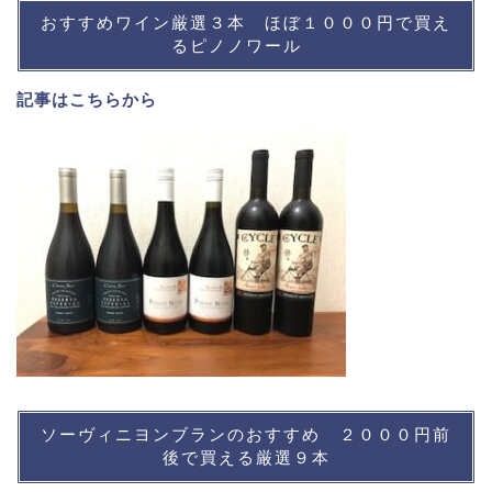
おすすめワイン厳選３本 ほぼ１０００円で買え
るピノノワール
記事は
こちら
から
ソーヴィニヨンブランのおすすめ ２０００円前
後で買える厳選９本