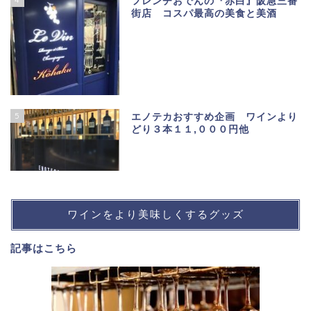
フレンチおでんの『赤白』阪急三番
街店 コスパ最高の美食と美酒
5
エノテカおすすめ企画 ワインより
どり３本１１,０００円他
ワインをより美味しくするグッズ
記事は
こちら