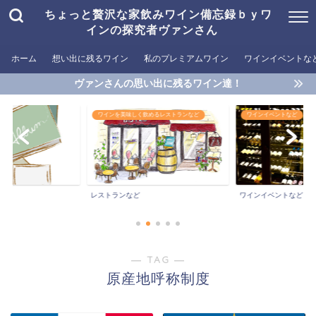
ちょっと贅沢な家飲みワイン備忘録ｂｙワ
インの探究者ヴァンさん
ホーム
想い出に残るワイン
私のプレミアムワイン
ワインイベントな
ヴァンさんの思い出に残るワイン達！
ワインを美味しく飲めるレストランなど
ワインイベントなど
レストランなど
ワインイベントなど
― TAG ―
原産地呼称制度