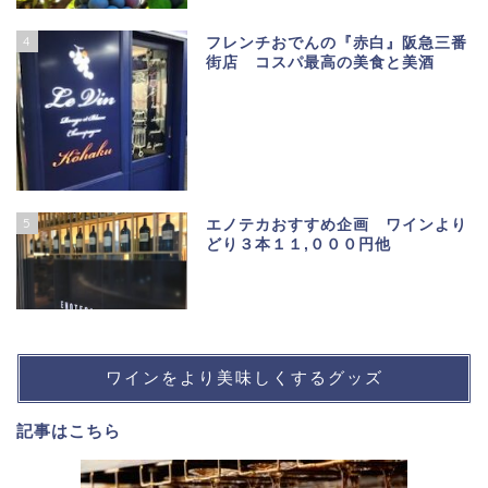
4
フレンチおでんの『赤白』阪急三番
街店 コスパ最高の美食と美酒
5
エノテカおすすめ企画 ワインより
どり３本１１,０００円他
ワインをより美味しくするグッズ
記事は
こちら