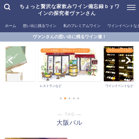
ちょっと贅沢な家飲みワイン備忘録ｂｙワ
インの探究者ヴァンさん
ホーム
想い出に残るワイン
私のプレミアムワイン
ワインイベントな
ヴァンさんの思い出に残るワイン達！
ワインを美味しく飲めるレストランなど
ワインイベントなど
レストランなど
ワインイベントなど
― TAG ―
大阪バル